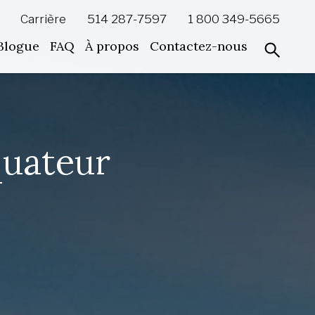
Carrière
514 287-7597
1 800 349-5665
Blogue
FAQ
À propos
Contactez-nous
quateur